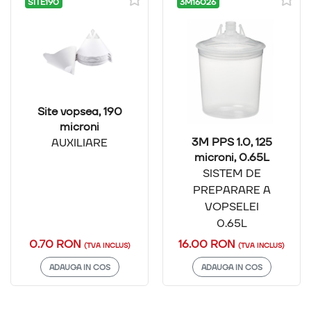
SITE190
3M16026
Site vopsea, 190
microni
3M PPS 1.0, 125
AUXILIARE
microni, 0.65L
SISTEM DE
PREPARARE A
VOPSELEI
0.65L
0.70 RON
16.00 RON
(TVA INCLUS)
(TVA INCLUS)
ADAUGA IN COS
ADAUGA IN COS