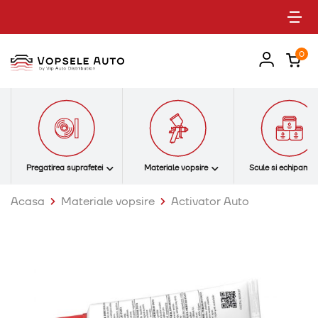
Tog
0
Pregatirea suprafetei
Materiale vopsire
Scule si echipame
Acasa
Materiale vopsire
Activator Auto