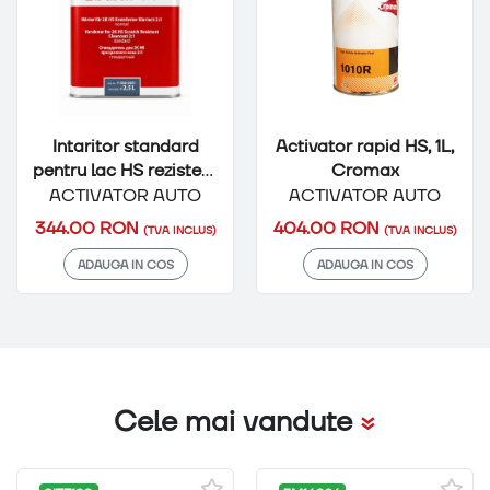
Intaritor standard
Activator rapid HS, 1L,
pentru lac HS rezistent
Cromax
la zgarieturi, 2.5L,
ACTIVATOR AUTO
ACTIVATOR AUTO
C.A.R. FIT
344.00 RON
404.00 RON
(TVA INCLUS)
(TVA INCLUS)
ADAUGA IN COS
ADAUGA IN COS
Cele mai vandute