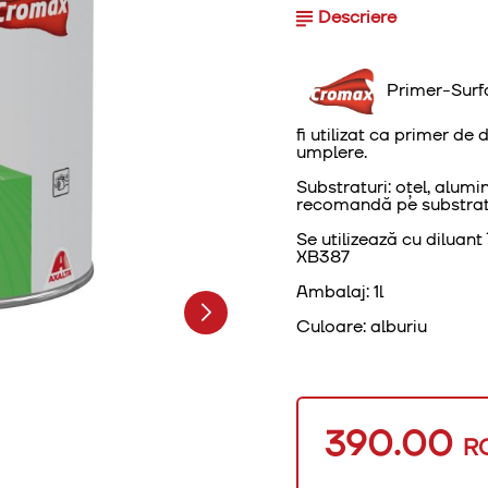
Descriere
Primer-Surfa
fi utilizat ca primer de
umplere.
Substraturi: oțel, alumin
recomandă pe substratu
Se utilizează cu diluant
XB387
Ambalaj:
1l
Culoare: alburiu
390.00
R