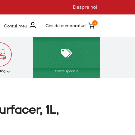
Despre noi
0
Cos de cumparaturi
Contul meu
ling
Oferte speciale
rfacer, 1L,