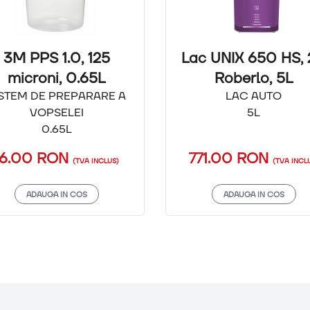
3M PPS 1.0, 125
Lac UNIX 650 HS, 2
microni, 0.65L
Roberlo, 5L
ISTEM DE PREPARARE A
LAC AUTO
VOPSELEI
5L
0.65L
16.00 RON
771.00 RON
(TVA INCLUS)
(TVA INCL
ADAUGA IN COS
ADAUGA IN COS