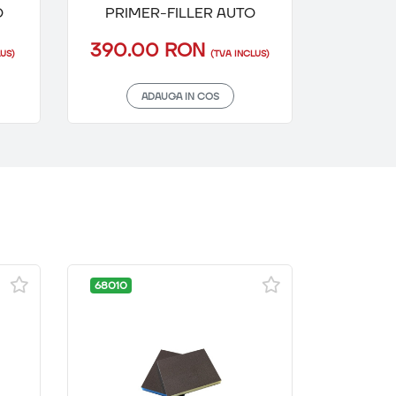
O
PRIMER-FILLER AUTO
PRIM
390.00 RON
423.
US)
(TVA INCLUS)
ADAUGA IN COS
68010
3M26026