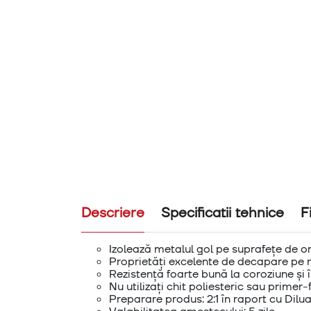
Descriere
Specificatii tehnice
F
Izolează metalul gol pe suprafețe de o
Proprietăți excelente de decapare pe 
Rezistență foarte bună la coroziune și 
Nu utilizați chit poliesteric sau primer-
Preparare produs: 2:1 în raport cu Dilu