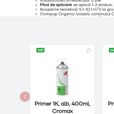
Valabilitatea amestecului: 5 zile
Mod de aplicare
: se aplică 1-2 stratur
2
Acoperire teoretică: 5.1-10.1 m
/l la gr
Compuși Organici Volatili: conținutul 
42R
44
Primer 1K, alb, 400ml,
Pr
Cromax