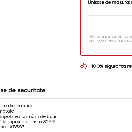
Unitate de masura:
Suntem partenerii vops
siguranta produse de vo
100% siguranta ret
ise de securitate
rice dimensiuni
metale
împotriva formării de bule
filler epoxidic peste 825R.
antul XB387