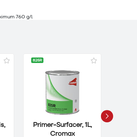
aximum 760 g/l
825R
800R
s,
Primer-Surfacer, 1L,
Plas
Cromax