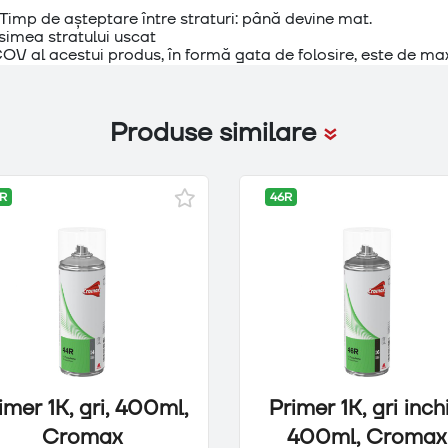
i. Timp de așteptare între straturi: până devine mat.
osimea stratului uscat
COV al acestui produs, în formă gata de folosire, este de m
Produse similare
R
46R
imer 1K, gri, 400ml,
Primer 1K, gri inchi
Cromax
400ml, Cromax