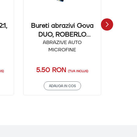
:1,
Bureti abrazivi Gova
3M PPS
DUO, ROBERLO
125 m
Abrazivi - Microfine
ABRAZIVE AUTO
SISTEM
MICROFINE
5.50 RON
10.
US)
(TVA INCLUS)
ADAUGA IN COS