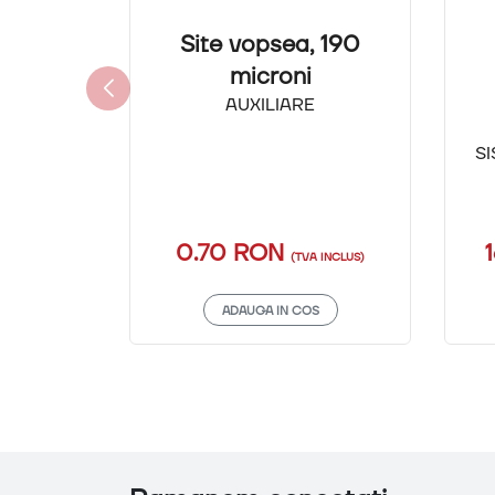
Site vopsea, 190
microni
AUXILIARE
S
0.70 RON
(TVA INCLUS)
ADAUGA IN COS