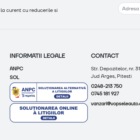
Adresa de e-mail
a curent cu reducerile si
INFORMATII LEGALE
CONTACT
Str. Depozitelor, nr. 31B
ANPC
Jud Arges, Pitesti
SOL
0248-213 750
0745 181 927
vanzari@vopseleauto