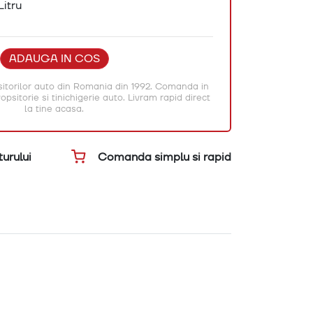
Litru
ADAUGA IN COS
itorilor auto din Romania din 1992. Comanda in
psitorie si tinichigerie auto. Livram rapid direct
la tine acasa.
Comanda simplu si rapid
urului